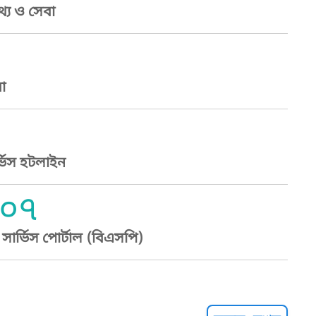
্য ও সেবা
া
্ভিস হটলাইন
০৭
ার্ভিস পোর্টাল (বিএসপি)
্ট হেল্পলাইন