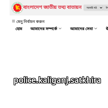
বাংলাদেশ জাতীয় তথ্য বাতায়ন
মেনু নির্বাচন করুন
আমাদের সম্পর্কে
আমাদের সেবা
ঊ
police.kaliganj.satkhira