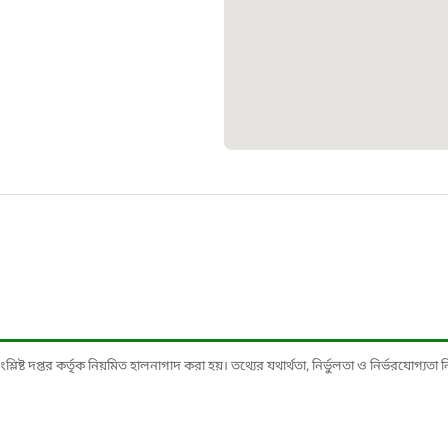
১০৯
শিশু সহায
১৬১
বাংলাদেশ ক
০১৯
মাদকদ্রব্য 
১৬১
ষ্ট দপ্তর কর্তৃক নিয়মিত হালনাগাদ করা হয়। তথ্যের যথার্থতা, নির্ভুলতা ও নির্ভরযোগ্যতা নিশ্
জরুরী অভ্