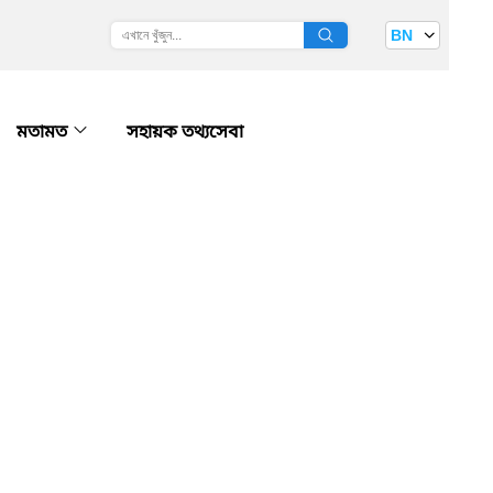
BN
মতামত
সহায়ক তথ্যসেবা