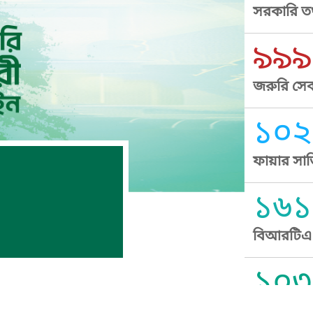
সরকারি তথ
৯৯৯
জরুরি সেব
১০২
ফায়ার সার
১৬১
বিআরটিএ স
১০৩
সুপ্রীম কোর