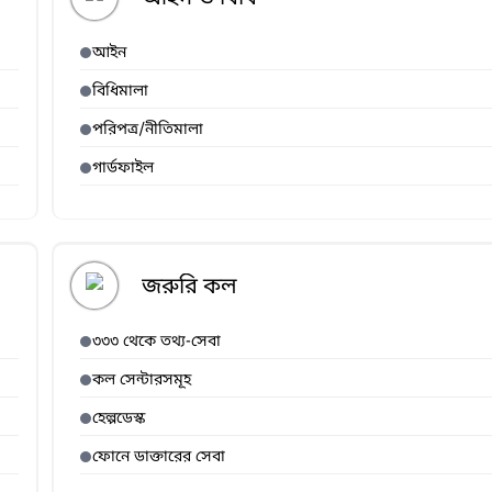
আইন
বিধিমালা
পরিপত্র/নীতিমালা
গার্ডফাইল
জরুরি কল
৩৩৩ থেকে তথ্য-সেবা
কল সেন্টারসমূহ
হেল্পডেস্ক
ফোনে ডাক্তারের সেবা