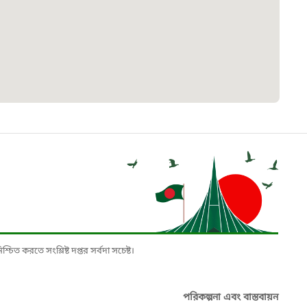
৮
়তা লাইন
০৯
র্মচারী কল্যাণ বোর্ড হটলাইন
০৮৮৮৮৮৮৮
নিয়ন্ত্রণ হটলাইন
১৩
চিত করতে সংশ্লিষ্ট দপ্তর সর্বদা সচেষ্ট।
যন্তরীণ নৌ-পরিবহন হটলাইন
পরিকল্পনা এবং বাস্তবায়ন