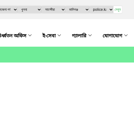
দেখুন
র্ধ্বতন অফিস
ই-সেবা
গ্যালারি
যোগাযোগ